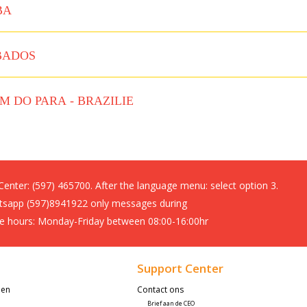
BA
BADOS
M DO PARA - BRAZILIE
 Center:
(597) 465700. After the language menu: select option 3.
sapp (597)8941922 only messages during
ce hours: Monday-Friday between 08:00-16:00hr
Support Center
den
Contact ons
Brief aan de CEO