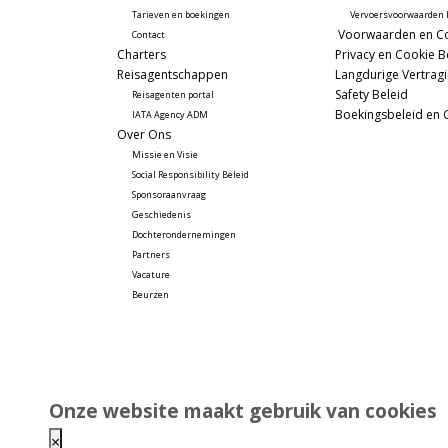
Tarieven en boekingen
Vervoersvoorwaarden B
 Voorwaarden en Co
Contact
Charters
Privacy en Cookie B
Reisagentschappen
Langdurige Vertrag
Safety Beleid
Reisagenten portal
Boekingsbeleid en 
IATA Agency ADM
Over Ons
Missie en Visie
Social Responsibility Beleid
Sponsoraanvraag
Geschiedenis
Dochterondernemingen
Partners
Vacature
Beurzen 
Onze website maakt gebruik van cookies
×