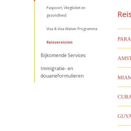
Paspoort, Vliegticket en
Rei
gezondheid
Visa & Visa Waiver Programma
PARA
Reisvereisten
Bijkomende Services
AMST
Immigratie- en
douaneformulieren
MIAM
CUR
GUY