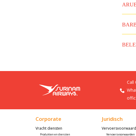
ARU
BAR
BELE
Call
What
offi
Corporate
Juridisch
Vracht diensten
Vervoersvoorwaar
Produkten en diensten
Vervoersvoorwaarden