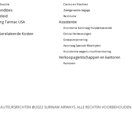
razilië
Claims en Klachten
ndities
Zoekgeraakte bagage
eleid
Restitutie
ing Tarmac USA
Assistentie
Assistenie Aanvraag Hulpbehoevende
Gerelateerde Kosten
Online Herbevestigen
Groepsreservering
Aanvraag Speciale Maaltijden
Assistentie wegens vluchtverstoring
Verkoopagentschappen en kantoren
Kantoren
AUTEURSRECHTEN @2022 SURINAM AIRWAYS. ALLE RECHTEN VOORBEHOUDEN.