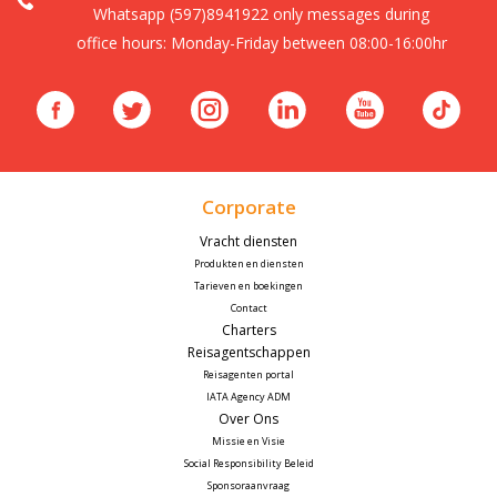
Whatsapp (597)8941922 only messages during
office hours: Monday-Friday between 08:00-16:00hr
Corporate
Vracht diensten
Produkten en diensten
Tarieven en boekingen
Contact
Charters
Reisagentschappen
Reisagenten portal
IATA Agency ADM
Over Ons
Missie en Visie
Social Responsibility Beleid
Sponsoraanvraag