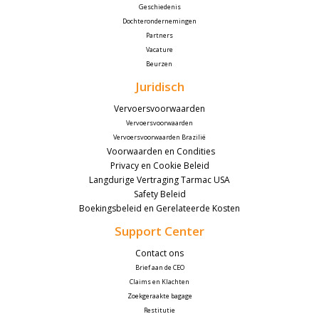
Geschiedenis
Dochterondernemingen
Partners
Vacature
Beurzen 
Juridisch
Vervoersvoorwaarden
Vervoersvoorwaarden
Vervoersvoorwaarden Brazilië
 Voorwaarden en Condities
Privacy en Cookie Beleid
Langdurige Vertraging Tarmac USA
Safety Beleid
Boekingsbeleid en Gerelateerde Kosten
Support Center
Contact ons
Brief aan de CEO
Claims en Klachten
Zoekgeraakte bagage
Restitutie