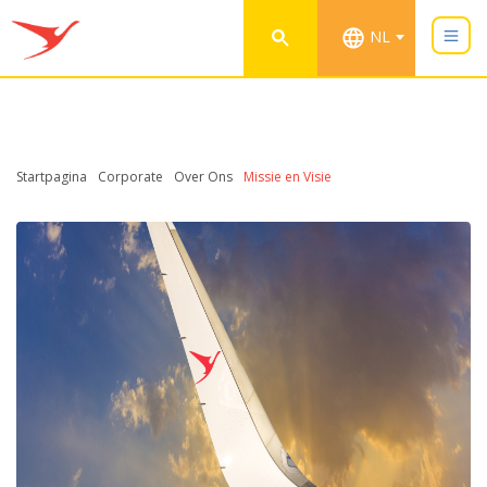
NL
Startpagina
Corporate
Over Ons
Missie en Visie