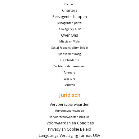
Contact
Charters
Reisagentschappen
Reisagenten portal
IATA Agency ADM
Over Ons
Missie en Visie
Social Responsibility Beleid
Sponsoraanvraag
Geschiedenis
Dochterondernemingen
Partners
Vacature
Beurzen 
Juridisch
Vervoersvoorwaarden
Vervoersvoorwaarden
Vervoersvoorwaarden Brazilië
 Voorwaarden en Condities
Privacy en Cookie Beleid
Langdurige Vertraging Tarmac USA