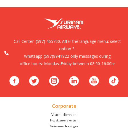
Call Center:
(597) 465700. After the language menu: select
option 3.
Whatsapp (597)8941922 only messages during
office hours: Monday-Friday between 08:00-16:00hr
Corporate
Vracht diensten
Produkten en diensten
Tarieven en boekingen