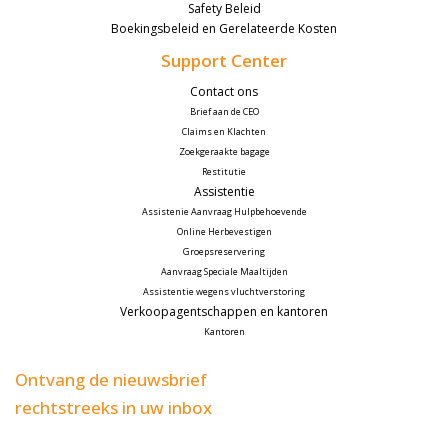
Safety Beleid
Boekingsbeleid en Gerelateerde Kosten
Support Center
Contact ons
Brief aan de CEO
Claims en Klachten
Zoekgeraakte bagage
Restitutie
Assistentie
Assistenie Aanvraag Hulpbehoevende
Online Herbevestigen
Groepsreservering
Aanvraag Speciale Maaltijden
Assistentie wegens vluchtverstoring
Verkoopagentschappen en kantoren
Kantoren
Ontvang de nieuwsbrief
rechtstreeks in uw inbox