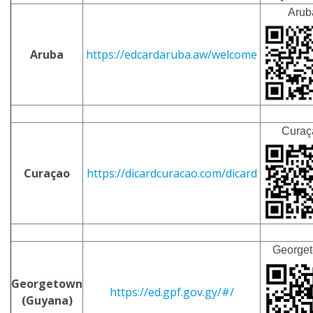
Arub
Aruba
https://edcardaruba.aw/welcome
Curaç
Curaçao
https://dicardcuracao.com/dicard
George
Georgetown
https://ed.gpf.gov.gy/#/
(Guyana)