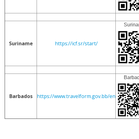
Surin
Suriname
https://icf.sr/start/
Barba
Barbados
https://www.travelform.gov.bb/en