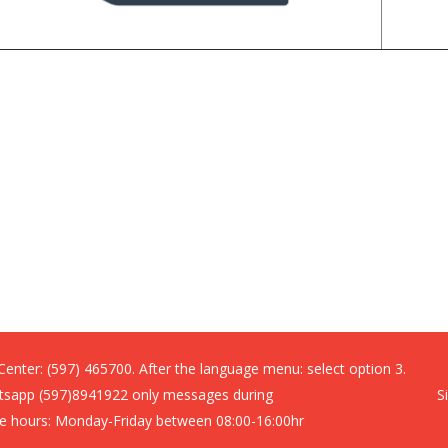
 Center:
(597) 465700. After the language menu: select option 3.
sapp (597)8941922 only messages during
S
ce hours: Monday-Friday between 08:00-16:00hr