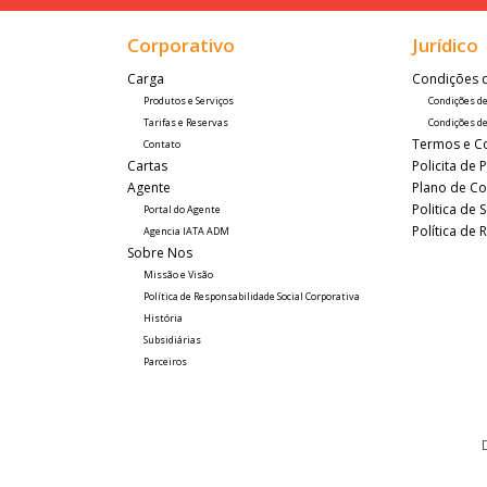
Corporativo
Jurídico
Carga 
Condições 
Produtos e Serviços
Condições d
Tarifas e Reservas
Condições de
Termos e C
Contato
Cartas
Policita de 
Agente
Plano de Co
Politica de
Portal do Agente
Política de
Agencia IATA ADM
Sobre Nos
Missão e Visão
Política de Responsabilidade Social Corporativa
História
Subsidiárias
Parceiros