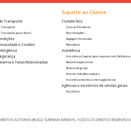
Suporte ao Cliente
de Transporte
Contate Nos
e Transporte
Carta ao Presidente
 Transporte para o Brasil
Reivindicações
ondições
Bagagem Extraviada
Privacidade e Cookies
Reembolso
ntingência
Assistência
 Segurança
Assistência Especial para viajantes com Deficiência
 Reserva e Taxas Relacionadas
Reconfirmação online
Reserva de grupo
Solicitar refeições especais
Assistência devido a interrupção do voo
Agências e escritórios de vendas gerais
Escritórios
DIREITOS AUTORAIS @2022 SURINAM AIRWAYS. TODOS OS DIREITOS RESERVADO