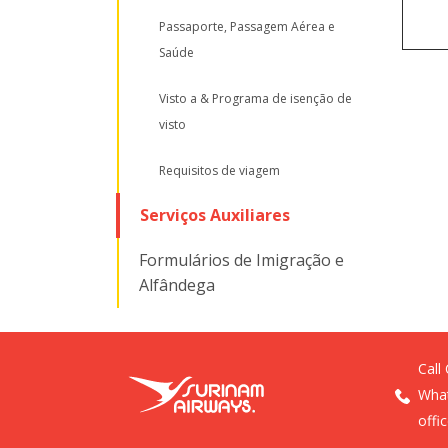
Passaporte, Passagem Aérea e
Saúde
Visto a & Programa de isenção de
visto
Requisitos de viagem
Serviços Auxiliares
Formulários de Imigração e
Alfândega
Call
What
offi