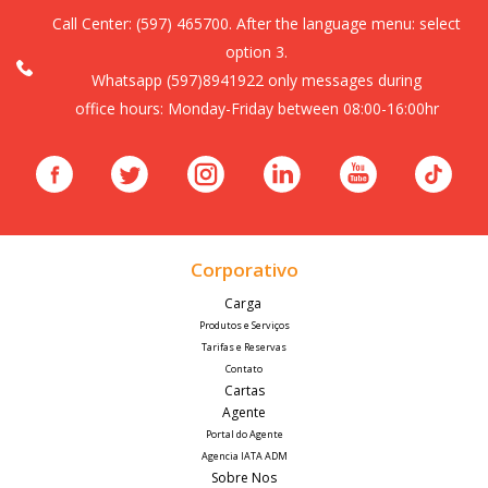
Call Center:
(597) 465700. After the language menu: select
option 3.
Whatsapp (597)8941922 only messages during
office hours: Monday-Friday between 08:00-16:00hr
Corporativo
Carga 
Produtos e Serviços
Tarifas e Reservas
Contato
Cartas
Agente
Portal do Agente
Agencia IATA ADM
Sobre Nos